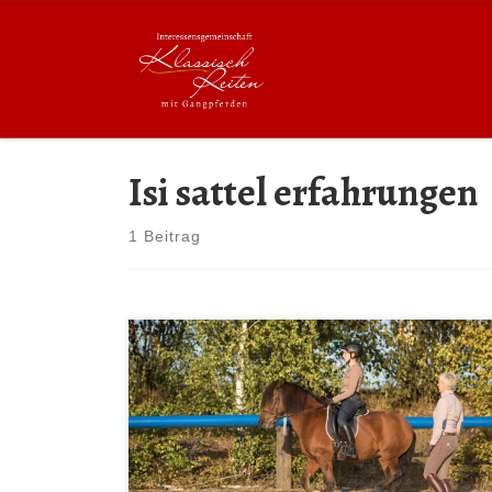
Zum Inhalt springen
Isi sattel erfahrungen
1 Beitrag
In diesem Beitrag widmen wir uns dem Mythos
„Gangpferde brauchen einen Sattel mit nach hinten
verlagertem Schwerpunkt“. Wir beleuchten Fragen
wie: Woher kommt dieser Mythos und wie wird er
begründet? Was bewirkt ein nach hinten verlagerter
Sattel-Schwerpunkt aus biomechanischer Sicht? Wieso