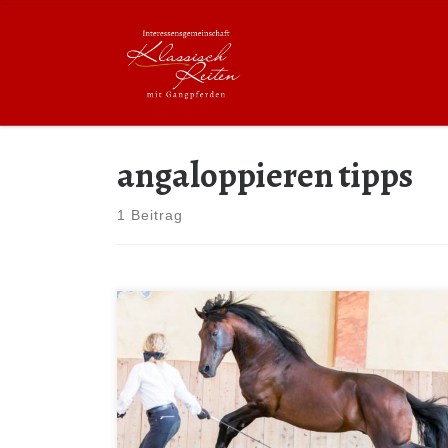
Zum Inhalt springen
angaloppieren tipps
1 Beitrag
Der Galopp – eine der schönsten Gangarten! Aber
nicht jedem Pferd fällt er leicht. …Vor allem
Gangpferde haben manchmal so ihre Schwierigkeiten
mit dieser Gangart. Unser Mitglied Andrea Jänisch und
Richard Hinrichs waren bereits vor einige Zeit zu Gast
bei den Dressurstudien, um über den Galopp zu reden.